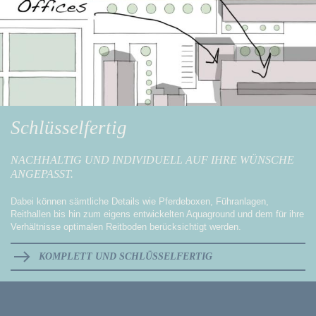
Schlüsselfertig
NACHHALTIG UND INDIVIDUELL AUF IHRE WÜNSCHE
ANGEPASST.
Dabei können sämtliche Details wie Pferdeboxen, Führanlagen,
Reithallen bis hin zum eigens entwickelten Aquaground und dem für ihre
Verhältnisse optimalen Reitboden berücksichtigt werden.
KOMPLETT UND SCHLÜSSELFERTIG